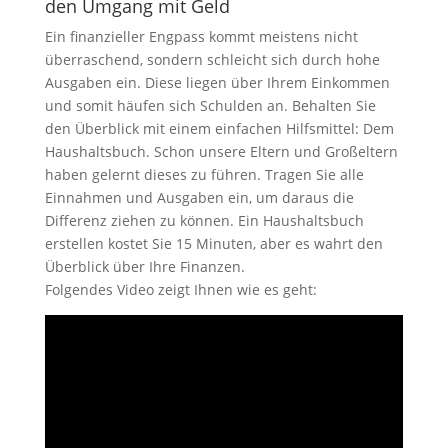
den Umgang mit Geld
Ein finanzieller Engpass kommt meistens nicht
überraschend, sondern schleicht sich durch hohe
Ausgaben ein. Diese liegen über Ihrem Einkommen
und somit häufen sich Schulden an. Behalten Sie
den Überblick mit einem einfachen Hilfsmittel: Dem
Haushaltsbuch. Schon unsere Eltern und Großeltern
haben gelernt dieses zu führen. Tragen Sie alle
Einnahmen und Ausgaben ein, um daraus die
Differenz ziehen zu können. Ein Haushaltsbuch
erstellen kostet Sie 15 Minuten, aber es wahrt den
Überblick über Ihre Finanzen.
Folgendes Video zeigt Ihnen wie es geht: