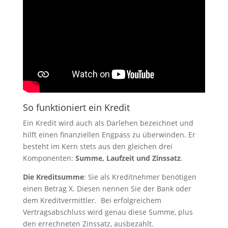
So funktioniert ein Kredit
Ein Kredit wird auch als Darlehen bezeichnet und
hilft einen finanziellen Engpass zu überwinden. Er
besteht im Kern stets aus den gleichen drei
Komponenten:
Summe, Laufzeit und Zinssatz
.
Die Kreditsumme
: Sie als Kreditnehmer benötigen
einen Betrag X. Diesen nennen Sie der Bank oder
dem Kreditvermittler. Bei erfolgreichem
Vertragsabschluss wird genau diese Summe, plus
den errechneten Zinssatz, ausbezahlt.